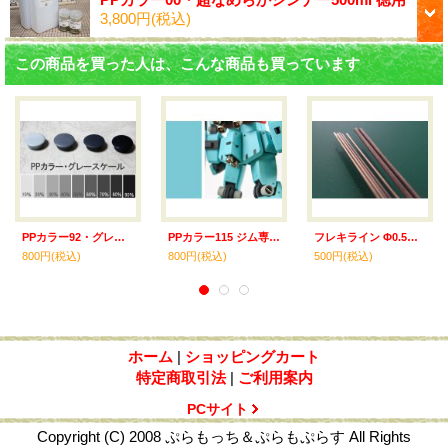
3,800円
(税込)
この商品を買った人は、こんな商品も買っています
PPカラー92・グレースケール20% 光沢
PPカラー115 ジム専用ホワイト・グリーン 光沢 30ml
フレキライン Φ0.5mmx15cm 4本入
800円
(税込)
800円
(税込)
500円
(税込)
ホーム
|
ショッピングカート
特定商取引法
|
ご利用案内
PCサイト
Copyright (C) 2008 ぷらもっち＆ぷらもぷらす All Rights