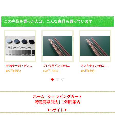
この商品を買った人は、こんな商品も買っています
PPカラー98・グレースケール80% 光沢
フレキライン Φ0.5mmx15cm 4本入
フレキライン Φ1.2mmx15cm 4本入
800円
(税込)
500円
(税込)
500円
(税込)
ホーム
|
ショッピングカート
特定商取引法
|
ご利用案内
PCサイト