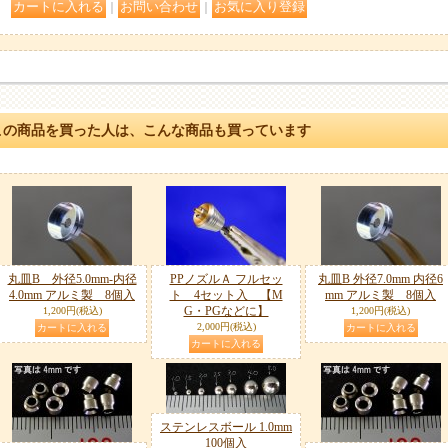
｜
｜
この商品を買った人は、こんな商品も買っています
丸皿B 外径5.0mm-内径
PPノズルＡ フルセッ
丸皿B 外径7.0mm 内径6
4.0mm アルミ製 8個入
ト 4セット入 【M
mm アルミ製 8個入
G・PGなどに】
1,200円
(税込)
1,200円
(税込)
2,000円
(税込)
ステンレスボール 1.0mm
100個入