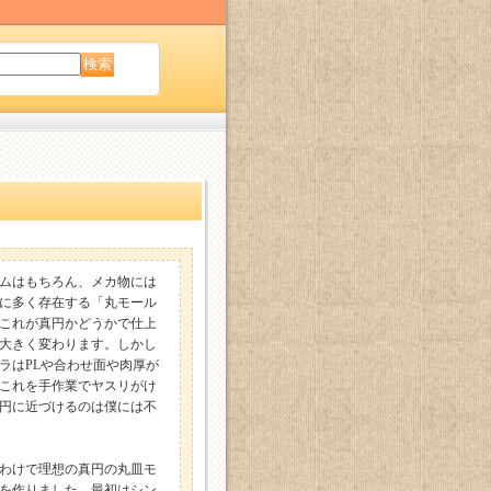
ムはもちろん、メカ物には
に多く存在する「丸モール
これが真円かどうかで仕上
大きく変わります。しかし
ラはPLや合わせ面や肉厚が
これを手作業でヤスリがけ
円に近づけるのは僕には不
わけで理想の真円の丸皿モ
を作りました。最初はシン