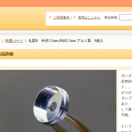
ご利用案内
｜
質問はここから
商品検索
:
｜
特選パーツ
｜
丸皿B 外径3.2mm-内径2.5mm アルミ製 8個入
商品詳細
ガンダ
必然的
ド」。
がりが
ガンプ
あり、
して真
可能。
という
ールド