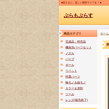
■皆さまに、楽しい模型ライフを ！■
ぷらもぷらす
商品カテゴリ
ホーム
完成品・特売品
機体別パーツセット
ノズル
パイプ
ボール
リベット
特選パーツ
軸モノ＆線モノ
カラー＆溶剤
ツール
レンズ(販売終了)