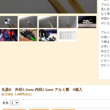
プルに
見た目
など考
何度か
のにな
アルミ
の高い
で輝き
が空い
めなど
ナスリ
とセッ
せピッ
丸皿B 外径3.2mm-内径2.5mm アルミ製 8個入
販売価格
:
1,200円
(税込)
数量
: