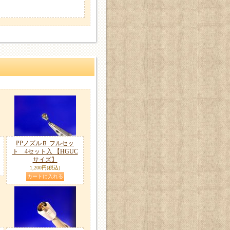
PPノズルＢ フルセッ
ト 4セット入 【HGUC
サイズ】
1,200円
(税込)