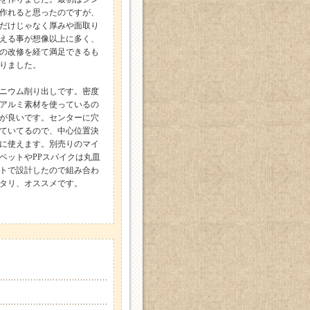
作れると思ったのですが、
だけじゃなく厚みや面取り
える事が想像以上に多く、
の改修を経て満足できるも
りました。
ニウム削り出しです。密度
アルミ素材を使っているの
が良いです。センターに穴
ていてるので、中心位置決
に使えます。別売りのマイ
ベットやPPスパイクは丸皿
トで設計したので組み合わ
タリ、オススメです。