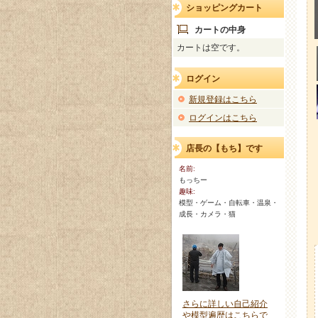
ショッピングカート
カートの中身
カートは空です。
ログイン
新規登録はこちら
ログインはこちら
店長の【もち】です
名前:
もっちー
趣味:
模型・ゲーム・自転車・温泉・
成長・カメラ・猫
さらに詳しい自己紹介
や模型遍歴はこちらで