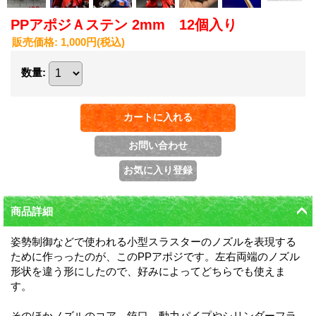
PPアポジＡステン 2mm 12個入り
販売価格
:
1,000円
(税込)
数量
:
商品詳細
姿勢制御などで使われる小型スラスターのノズルを表現する
ために作っったのが、このPPアポジです。左右両端のノズル
形状を違う形にしたので、好みによってどちらでも使えま
す。
そのほかノズルのコア、銃口、動力パイプやシリンダーフラ